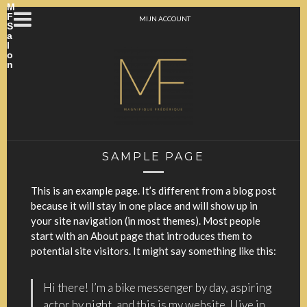
M
F
MIJN ACCOUNT
S
a
l
o
n
SAMPLE PAGE
This is an example page. It’s different from a blog post
because it will stay in one place and will show up in
your site navigation (in most themes). Most people
start with an About page that introduces them to
potential site visitors. It might say something like this:
Hi there! I’m a bike messenger by day, aspiring
actor by night, and this is my website. I live in