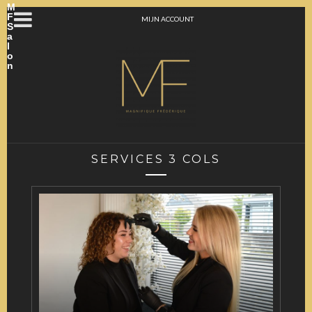
M
F
MIJN ACCOUNT
S
a
l
o
n
SERVICES 3 COLS