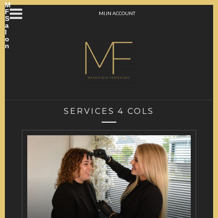
M
F
MIJN ACCOUNT
S
a
l
o
n
SERVICES 4 COLS