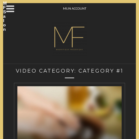
M
F
MIJN ACCOUNT
S
a
l
o
n
VIDEO CATEGORY:
CATEGORY #1